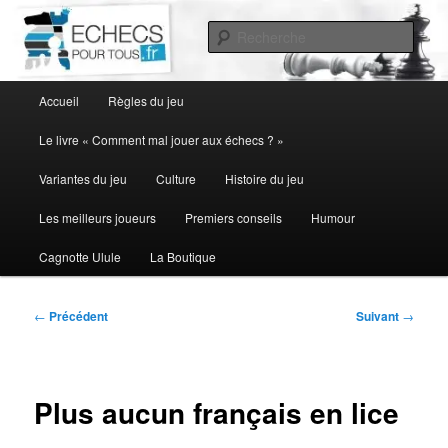
Aller
au
Rech
contenu
principal
Menu
Accueil
Règles du jeu
principal
Le livre « Comment mal jouer aux échecs ? »
Variantes du jeu
Culture
Histoire du jeu
Les meilleurs joueurs
Premiers conseils
Humour
Cagnotte Ulule
La Boutique
Navigation
←
Précédent
Suivant
→
des
articles
Plus aucun français en lice