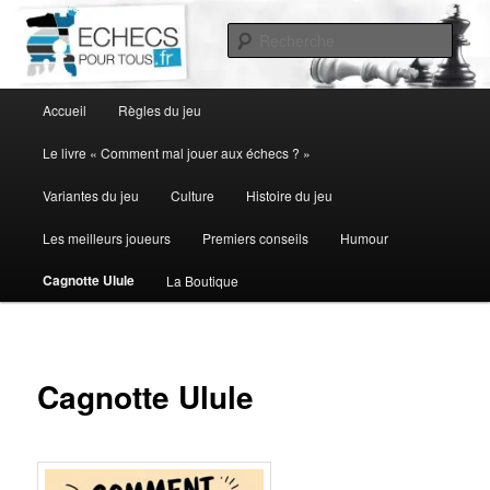
Aller
au
Rech
contenu
principal
Menu
Accueil
Règles du jeu
principal
Le livre « Comment mal jouer aux échecs ? »
Variantes du jeu
Culture
Histoire du jeu
Les meilleurs joueurs
Premiers conseils
Humour
Cagnotte Ulule
La Boutique
Cagnotte Ulule