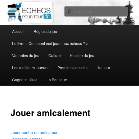
Aller
au
Rech
contenu
principal
Menu
Accueil
Règles du jeu
principal
Le livre « Comment mal jouer aux échecs ? »
Variantes du jeu
Culture
Histoire du jeu
Les meilleurs joueurs
Premiers conseils
Humour
Cagnotte Ulule
La Boutique
Jouer amicalement
Jouer contre un ordinateur
Jouer sur internet