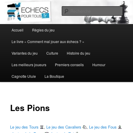
Aller
au
Rech
contenu
principal
Menu
Accueil
Règles du jeu
principal
Le livre « Comment mal jouer aux échecs ? »
Variantes du jeu
Culture
Histoire du jeu
Les meilleurs joueurs
Premiers conseils
Humour
Cagnotte Ulule
La Boutique
Les Pions
Le jeu des Tours
,
Le jeu des Cavaliers
,
Le jeu des Fous