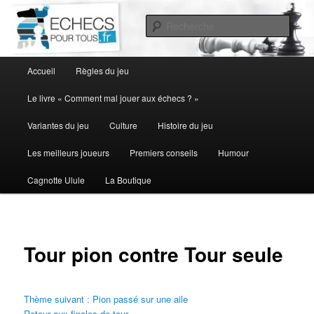
Aller
au
Rech
contenu
principal
Menu
Accueil
Règles du jeu
principal
Le livre « Comment mal jouer aux échecs ? »
Variantes du jeu
Culture
Histoire du jeu
Les meilleurs joueurs
Premiers conseils
Humour
Cagnotte Ulule
La Boutique
Tour pion contre Tour seule
Thème suivant : Pion passé sur une aile
Retour aux finales de tour