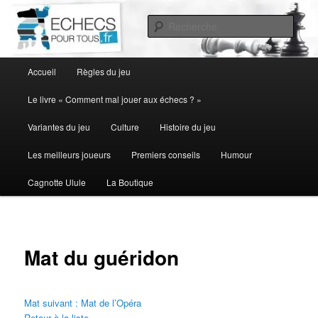
Aller
au
Rech
contenu
principal
Menu
Accueil
Règles du jeu
principal
Le livre « Comment mal jouer aux échecs ? »
Variantes du jeu
Culture
Histoire du jeu
Les meilleurs joueurs
Premiers conseils
Humour
Cagnotte Ulule
La Boutique
Mat du guéridon
Mat suivant : Mat de l’Opéra
Retour à la liste