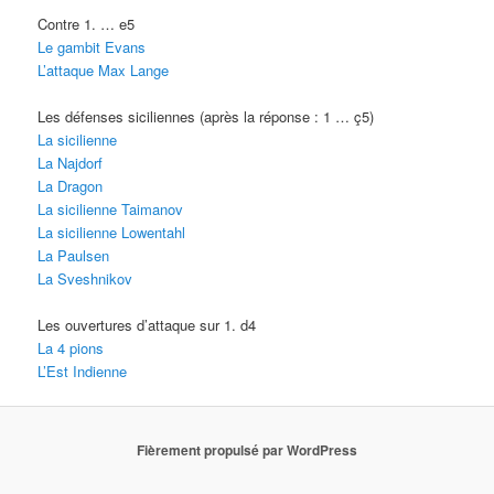
Contre 1. … e5
Le gambit Evans
L’attaque Max Lange
Les défenses siciliennes (après la réponse : 1 … ç5)
La sicilienne
La Najdorf
La Dragon
La sicilienne Taimanov
La sicilienne Lowentahl
La Paulsen
La Sveshnikov
Les ouvertures d’attaque sur 1. d4
La 4 pions
L’Est Indienne
Fièrement propulsé par WordPress