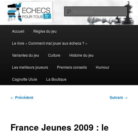
Aller
au
Rech
contenu
principal
Menu
Accueil
Règles du jeu
principal
Le livre « Comment mal jouer aux échecs ? »
Variantes du jeu
Culture
Histoire du jeu
Les meilleurs joueurs
Premiers conseils
Humour
Cagnotte Ulule
La Boutique
Navigation
←
Précédent
Suivant
→
des
articles
France Jeunes 2009 : le