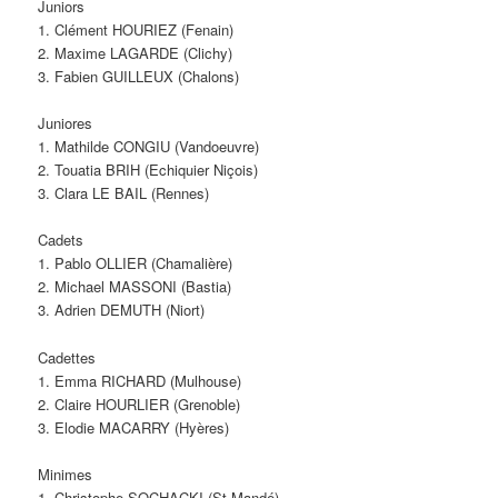
Juniors
1. Clément HOURIEZ (Fenain)
2. Maxime LAGARDE (Clichy)
3. Fabien GUILLEUX (Chalons)
Juniores
1. Mathilde CONGIU (Vandoeuvre)
2. Touatia BRIH (Echiquier Niçois)
3. Clara LE BAIL (Rennes)
Cadets
1. Pablo OLLIER (Chamalière)
2. Michael MASSONI (Bastia)
3. Adrien DEMUTH (Niort)
Cadettes
1. Emma RICHARD (Mulhouse)
2. Claire HOURLIER (Grenoble)
3. Elodie MACARRY (Hyères)
Minimes
1. Christophe SOCHACKI (St Mandé)