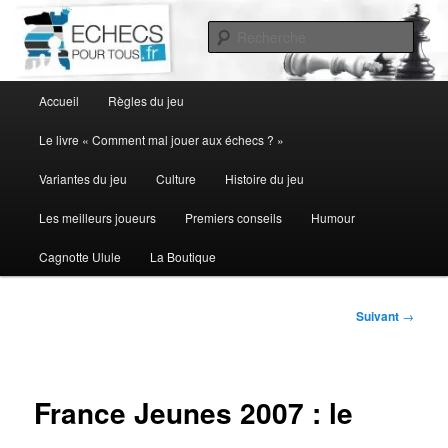
Aller
au
Rech
contenu
principal
Menu
Accueil
Règles du jeu
principal
Le livre « Comment mal jouer aux échecs ? »
Variantes du jeu
Culture
Histoire du jeu
Les meilleurs joueurs
Premiers conseils
Humour
Cagnotte Ulule
La Boutique
Navigation
Suivant
→
des
articles
France Jeunes 2007 : le