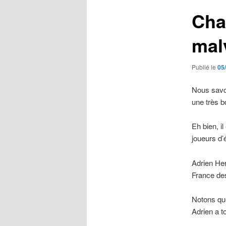
Cha
mal
Publié le
05
Nous savon
une très b
Eh bien, i
joueurs d’
Adrien He
France des
Notons que
Adrien a t