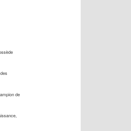
possède
 des
hampion de
aissance,