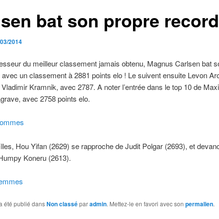
lsen bat son propre record
/03/2014
esseur du meilleur classement jamais obtenu, Magnus Carlsen bat s
 avec un classement à 2881 points elo ! Le suivent ensuite Levon Ar
 Vladimir Kramnik, avec 2787. A noter l’entrée dans le top 10 de Ma
grave, avec 2758 points elo.
Hommes
illes, Hou Yifan (2629) se rapproche de Judit Polgar (2693), et deva
e Humpy Koneru (2613).
Femmes
a été publié dans
Non classé
par
admin
. Mettez-le en favori avec son
permalien
.