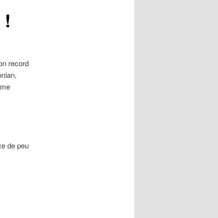
 !
on record
onian,
xime
nce de peu