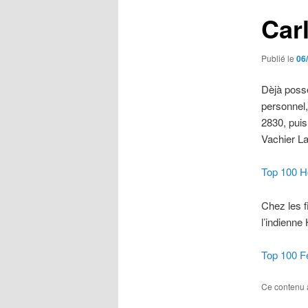
Car
Publié le
06
Dèjà poss
personnel,
2830, puis
Vachier La
Top 100 
Chez les f
l’indienn
Top 100 
Ce contenu 