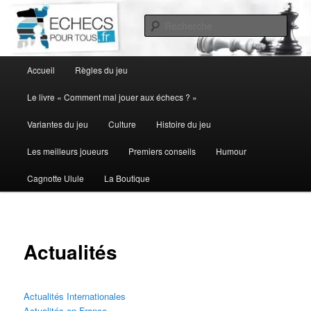
Aller
au
Rech
contenu
principal
Menu
Accueil
Règles du jeu
principal
Le livre « Comment mal jouer aux échecs ? »
Variantes du jeu
Culture
Histoire du jeu
Les meilleurs joueurs
Premiers conseils
Humour
Cagnotte Ulule
La Boutique
Actualités
Actualités Internationales
Actualités en France