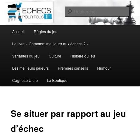
Aller
au
Rech
contenu
principal
Menu
Accueil
Règles du jeu
principal
Le livre « Comment mal jouer aux échecs ? »
Variantes du jeu
Culture
Histoire du jeu
Les meilleurs joueurs
Premiers conseils
Humour
Cagnotte Ulule
La Boutique
Se situer par rapport au jeu
d’échec