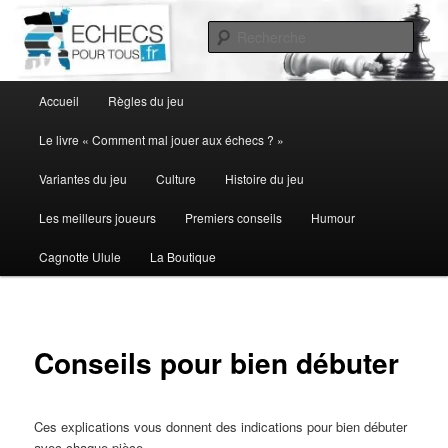
Aller
au
Rech
contenu
principal
Menu
Accueil
Règles du jeu
principal
Le livre « Comment mal jouer aux échecs ? »
Variantes du jeu
Culture
Histoire du jeu
Les meilleurs joueurs
Premiers conseils
Humour
Cagnotte Ulule
La Boutique
Conseils pour bien débuter
Ces explications vous donnent des indications pour bien débuter
avec chaque pièce.