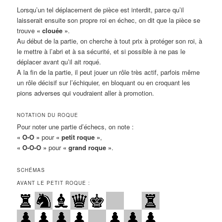
Lorsqu’un tel déplacement de pièce est interdit, parce qu’il
laisserait ensuite son propre roi en échec, on dit que la pièce se
trouve
« clouée »
.
Au début de la partie, on cherche à tout prix à protéger son roi, à
le mettre à l’abri et à sa sécurité, et si possible à ne pas le
déplacer avant qu’il ait roqué.
A la fin de la partie, il peut jouer un rôle très actif, parfois même
un rôle décisif sur l’échiquier, en bloquant ou en croquant les
pions adverses qui voudraient aller à promotion.
NOTATION DU ROQUE
Pour noter une partie d’échecs, on note :
« O-O »
pour
« petit roque »
,
« O-O-O »
pour
« grand roque »
.
SCHÉMAS
AVANT LE PETIT ROQUE :