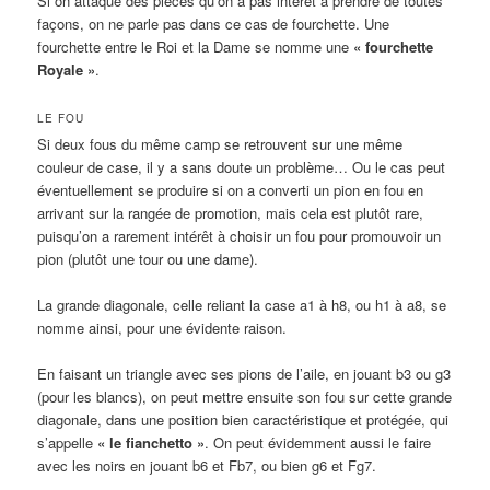
Si on attaque des pièces qu’on a pas intérêt à prendre de toutes
façons, on ne parle pas dans ce cas de fourchette. Une
fourchette entre le Roi et la Dame se nomme une
« fourchette
Royale »
.
LE FOU
Si deux fous du même camp se retrouvent sur une même
couleur de case, il y a sans doute un problème… Ou le cas peut
éventuellement se produire si on a converti un pion en fou en
arrivant sur la rangée de promotion, mais cela est plutôt rare,
puisqu’on a rarement intérêt à choisir un fou pour promouvoir un
pion (plutôt une tour ou une dame).
La grande diagonale, celle reliant la case a1 à h8, ou h1 à a8, se
nomme ainsi, pour une évidente raison.
En faisant un triangle avec ses pions de l’aile, en jouant b3 ou g3
(pour les blancs), on peut mettre ensuite son fou sur cette grande
diagonale, dans une position bien caractéristique et protégée, qui
s’appelle
« le fianchetto »
. On peut évidemment aussi le faire
avec les noirs en jouant b6 et Fb7, ou bien g6 et Fg7.