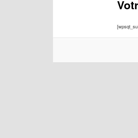
Vot
[wpsqt_su