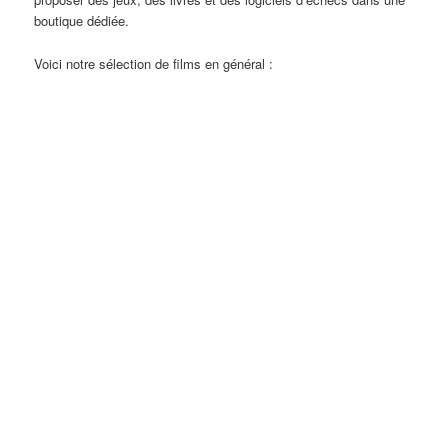
boutique dédiée.
Voici notre sélection de films en général :