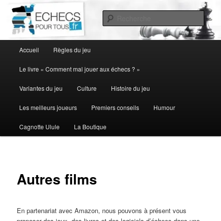
Aller
au
Rech
contenu
principal
Menu
Accueil
Règles du jeu
principal
Le livre « Comment mal jouer aux échecs ? »
Variantes du jeu
Culture
Histoire du jeu
Les meilleurs joueurs
Premiers conseils
Humour
Cagnotte Ulule
La Boutique
Autres films
En partenariat avec Amazon, nous pouvons à présent vous
proposer des jeux, des livres et des logiciels d’échecs dans une