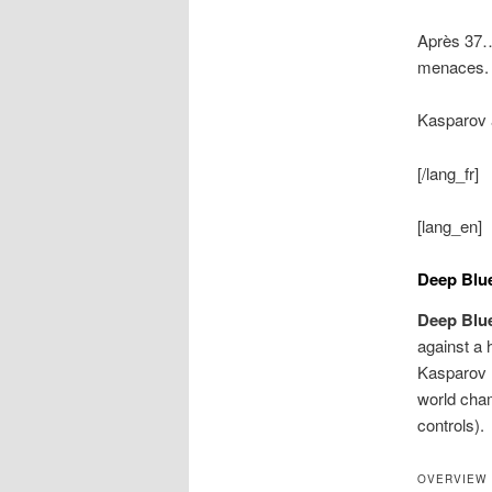
Après 37….
menaces. 4
Kasparov 
[/lang_fr]
[lang_en]
Deep Blue
Deep Blue
against a 
Kasparov m
world cham
controls).
OVERVIEW