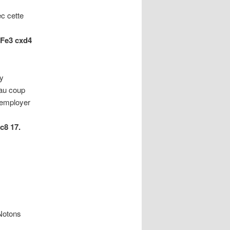
ec cette
 Fe3 cxd4
ry
eau coup
s’employer
c8 17.
 Notons