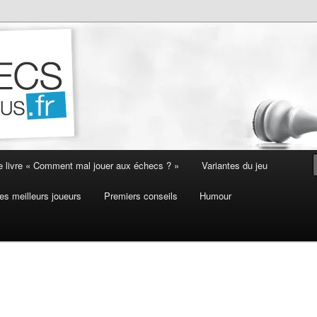
e livre « Comment mal jouer aux échecs ? »
Variantes du jeu
es meilleurs joueurs
Premiers conseils
Humour