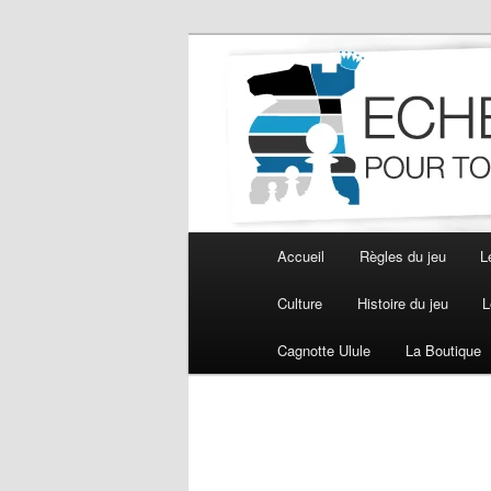
Aller
au
contenu
principal
Menu
Accueil
Règles du jeu
L
principal
Culture
Histoire du jeu
L
Cagnotte Ulule
La Boutique