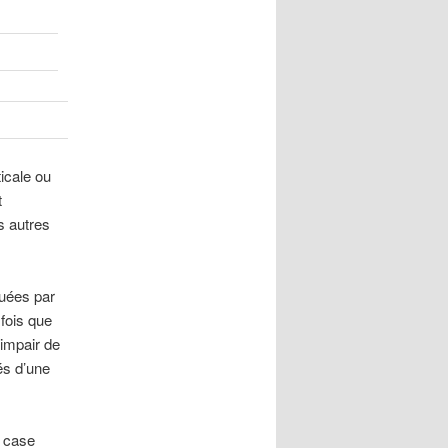
ticale ou
t
s autres
quées par
 fois que
impair de
és d’une
e case