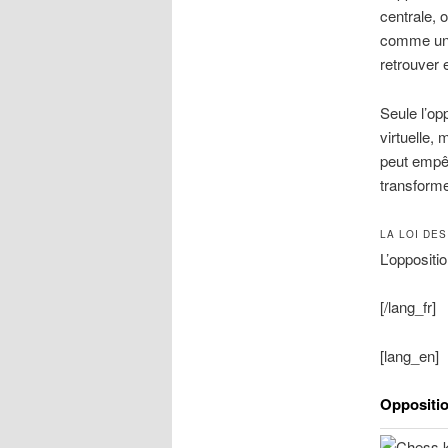
centrale, 
comme un c
retrouver 
Seule l’opp
virtuelle,
peut empêc
transforme
LA LOI DE
L’oppositi
[/lang_fr]
[lang_en]
Oppositio