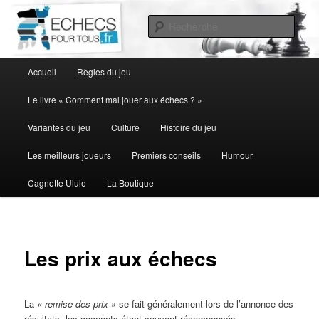
Aller
au
Rech
contenu
principal
Menu
Accueil
Règles du jeu
principal
Le livre « Comment mal jouer aux échecs ? »
Variantes du jeu
Culture
Histoire du jeu
Les meilleurs joueurs
Premiers conseils
Humour
Cagnotte Ulule
La Boutique
Les prix aux échecs
La
« remise des prix »
se fait généralement lors de l’annonce des
résultats, les gagnants étant souvent récompensés