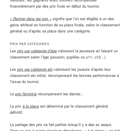
financièrement par des prix fixés en début du tournoi.
« Rentrer dans les prix »
signifie que l’on est éligible à un des
gains attribué en fonction de sa place finale, selon le classement
général ou d’après sa place dans une catégorie.
PRIX PAR CATÉGORIES
Les
prix par catégorie d’âge
valorisent la jeunesse en faisant un
classement selon l’âge (poussin, pupilles ou u11, u13…)
Les
prix par catégorie elo
valorisent les joueurs d’après leur
classement elo initial, récompensant les bonnes performances à
l’issue du tournoi.
Le
prix féminins
récompensent les dames…
Le prix
à la place
est déterminé par le classement général
définitif.
Le partage des prix se fait parfois lorsqu’il y a des ex aequo.
Dans ce cas il existe plusieurs départages,
« à la place »
, on fait