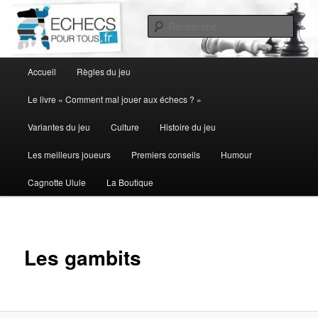
Aller
au
Rech
contenu
principal
Menu
Accueil
Règles du jeu
principal
Le livre « Comment mal jouer aux échecs ? »
Variantes du jeu
Culture
Histoire du jeu
Les meilleurs joueurs
Premiers conseils
Humour
Cagnotte Ulule
La Boutique
Les gambits