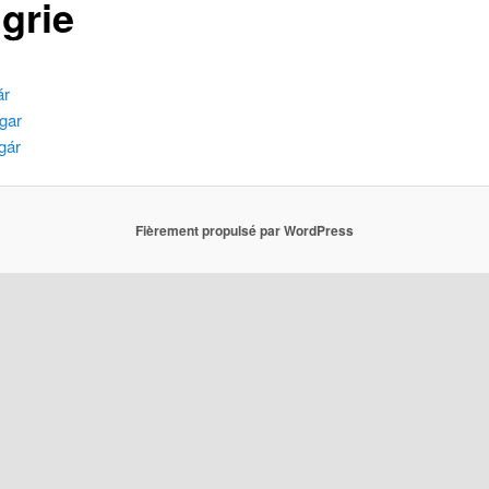
grie
ár
gar
gár
Fièrement propulsé par WordPress