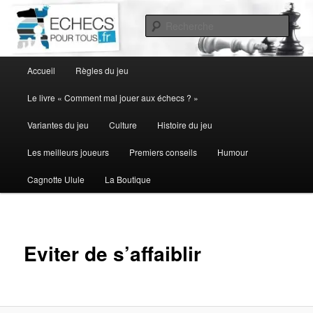
Aller
au
Rech
contenu
principal
Menu
Accueil
Règles du jeu
principal
Le livre « Comment mal jouer aux échecs ? »
Variantes du jeu
Culture
Histoire du jeu
Les meilleurs joueurs
Premiers conseils
Humour
Cagnotte Ulule
La Boutique
Eviter de s’affaiblir