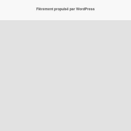
Fièrement propulsé par WordPress