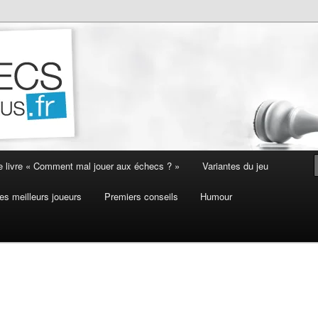
e livre « Comment mal jouer aux échecs ? »
Variantes du jeu
es meilleurs joueurs
Premiers conseils
Humour