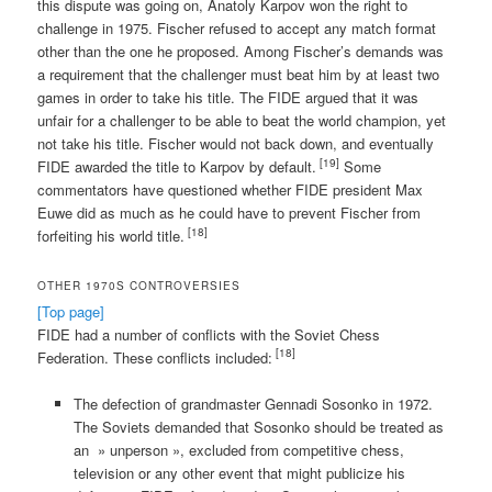
this dispute was going on, Anatoly Karpov won the right to
challenge in 1975. Fischer refused to accept any match format
other than the one he proposed. Among Fischer’s demands was
a requirement that the challenger must beat him by at least two
games in order to take his title. The FIDE argued that it was
unfair for a challenger to be able to beat the world champion, yet
not take his title. Fischer would not back down, and eventually
[19]
FIDE awarded the title to Karpov by default.
Some
commentators have questioned whether FIDE president Max
Euwe did as much as he could have to prevent Fischer from
[18]
forfeiting his world title.
OTHER 1970S CONTROVERSIES
[Top page]
FIDE had a number of conflicts with the Soviet Chess
[18]
Federation. These conflicts included:
The defection of grandmaster Gennadi Sosonko in 1972.
The Soviets demanded that Sosonko should be treated as
an » unperson », excluded from competitive chess,
television or any other event that might publicize his