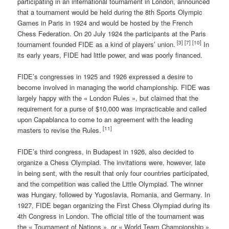
participating in an international tournament in London, announced
that a tournament would be held during the 8th Sports Olympic
Games in Paris in 1924 and would be hosted by the French
Chess Federation. On 20 July 1924 the participants at the Paris
[3]
[7]
[10]
tournament founded FIDE as a kind of players’ union.
In
its early years, FIDE had little power, and was poorly financed.
FIDE’s congresses in 1925 and 1926 expressed a desire to
become involved in managing the world championship. FIDE was
largely happy with the « London Rules », but claimed that the
requirement for a purse of $10,000 was impracticable and called
upon Capablanca to come to an agreement with the leading
[11]
masters to revise the Rules.
FIDE’s third congress, in Budapest in 1926, also decided to
organize a Chess Olympiad. The invitations were, however, late
in being sent, with the result that only four countries participated,
and the competition was called the Little Olympiad. The winner
was Hungary, followed by Yugoslavia, Romania, and Germany. In
1927, FIDE began organizing the First Chess Olympiad during its
4th Congress in London. The official title of the tournament was
the « Tournament of Nations », or « World Team Championship »,