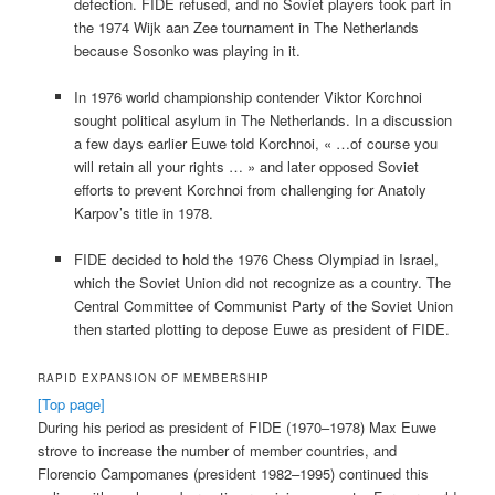
defection. FIDE refused, and no Soviet players took part in
the 1974 Wijk aan Zee tournament in The Netherlands
because Sosonko was playing in it.
In 1976 world championship contender Viktor Korchnoi
sought political asylum in The Netherlands. In a discussion
a few days earlier Euwe told Korchnoi, « …of course you
will retain all your rights … » and later opposed Soviet
efforts to prevent Korchnoi from challenging for Anatoly
Karpov’s title in 1978.
FIDE decided to hold the 1976 Chess Olympiad in Israel,
which the Soviet Union did not recognize as a country. The
Central Committee of Communist Party of the Soviet Union
then started plotting to depose Euwe as president of FIDE.
RAPID EXPANSION OF MEMBERSHIP
[Top page]
During his period as president of FIDE (1970–1978) Max Euwe
strove to increase the number of member countries, and
Florencio Campomanes (president 1982–1995) continued this