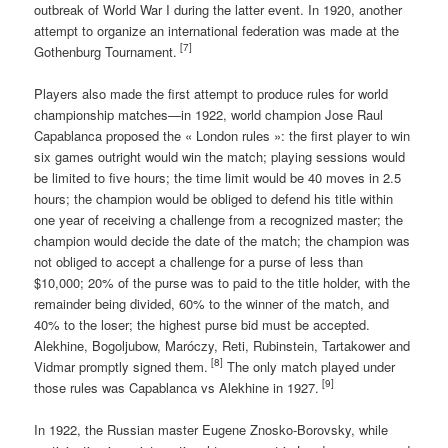
outbreak of World War I during the latter event. In 1920, another
attempt to organize an international federation was made at the
[7]
Gothenburg Tournament.
Players also made the first attempt to produce rules for world
championship matches—in 1922, world champion Jose Raul
Capablanca proposed the « London rules »: the first player to win
six games outright would win the match; playing sessions would
be limited to five hours; the time limit would be 40 moves in 2.5
hours; the champion would be obliged to defend his title within
one year of receiving a challenge from a recognized master; the
champion would decide the date of the match; the champion was
not obliged to accept a challenge for a purse of less than
$10,000; 20% of the purse was to paid to the title holder, with the
remainder being divided, 60% to the winner of the match, and
40% to the loser; the highest purse bid must be accepted.
Alekhine, Bogoljubow, Maróczy, Reti, Rubinstein, Tartakower and
[8]
Vidmar promptly signed them.
The only match played under
[9]
those rules was Capablanca vs Alekhine in 1927.
In 1922, the Russian master Eugene Znosko-Borovsky, while