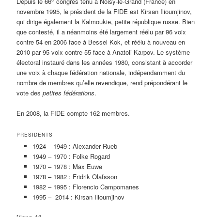
Depuis le 66
congrès tenu à Noisy-le-Grand (France) en
novembre 1995, le président de la FIDE est Kirsan Ilioumjinov,
qui dirige également la Kalmoukie, petite république russe. Bien
que contesté, il a néanmoins été largement réélu par 96 voix
contre 54 en 2006 face à Bessel Kok, et réélu à nouveau en
2010 par 95 voix contre 55 face à Anatoli Karpov. Le système
électoral instauré dans les années 1980, consistant à accorder
une voix à chaque fédération nationale, indépendamment du
nombre de membres qu’elle revendique, rend prépondérant le
vote des
petites fédérations
.
En 2008, la FIDE compte 162 membres.
PRÉSIDENTS
1924 – 1949 : Alexander Rueb
1949 – 1970 : Folke Rogard
1970 – 1978 : Max Euwe
1978 – 1982 : Fridrik Olafsson
1982 – 1995 : Florencio Campomanes
1995 – 2014 : Kirsan Ilioumjinov