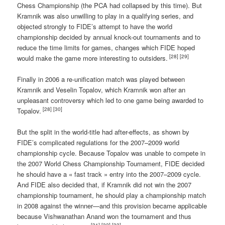
Chess Championship (the PCA had collapsed by this time). But
Kramnik was also unwilling to play in a qualifying series, and
objected strongly to FIDE’s attempt to have the world
championship decided by annual knock-out tournaments and to
reduce the time limits for games, changes which FIDE hoped
[28]
[29]
would make the game more interesting to outsiders.
Finally in 2006 a re-unification match was played between
Kramnik and Veselin Topalov, which Kramnik won after an
unpleasant controversy which led to one game being awarded to
[28]
[30]
Topalov.
But the split in the world-title had after-effects, as shown by
FIDE’s complicated regulations for the 2007–2009 world
championship cycle. Because Topalov was unable to compete in
the 2007 World Chess Championship Tournament, FIDE decided
he should have a « fast track » entry into the 2007–2009 cycle.
And FIDE also decided that, if Kramnik did not win the 2007
championship tournament, he should play a championship match
in 2008 against the winner—and this provision became applicable
because Vishwanathan Anand won the tournament and thus
[31]
[32]
[33]