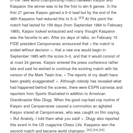
Kasparov the winner was to be the first to win 6 games. In the
first 27 games Karpov gained a 5–0 lead but by the end of the
[23]
48th Kasparov had reduced this to 5–3.
At this point the
match had lasted for 159 days (from September 1984 to February
1985), Karpov looked exhausted and many thought Kasparov
was the favorite to win. After six days of talks, on February 15
FIDE president Campomanes announced that « the match is
ended without decision », that a new one would begin in
September 1985 with the score 0–0, and that it would consist of
at most 24 games. Karpov entered the press conference rather
late and said he wished to continue the existing match with his
version of the Mark Twain line, « The reports of my death have
been greatly exaggerated! ». Although nobody has revealed what
had happened behind the scenes, there were ESPN cameras and
reporters from Sports Illustrated in addition to American
Grandmaster Max Dlugy. When the good cop-bad cop routine of
Karpov and Campamanes caused a commotion an agitated
Karpov stared at Campomanes, who was caught on film saying,
« But Anatoly, I told them what you said! ». Dlugy also reported
this event in the US magazine Chess Life. Kasparov won the
[20]
[24]
[25]
second match and became world champion.