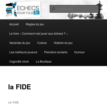
Aller
au
Rech
contenu
principal
Menu
Accueil
Règles du jeu
principal
Le livre « Comment mal jouer aux échecs ? »
Variantes du jeu
Culture
Histoire du jeu
Les meilleurs joueurs
Premiers conseils
Humour
Cagnotte Ulule
La Boutique
la FIDE
LA FIDE