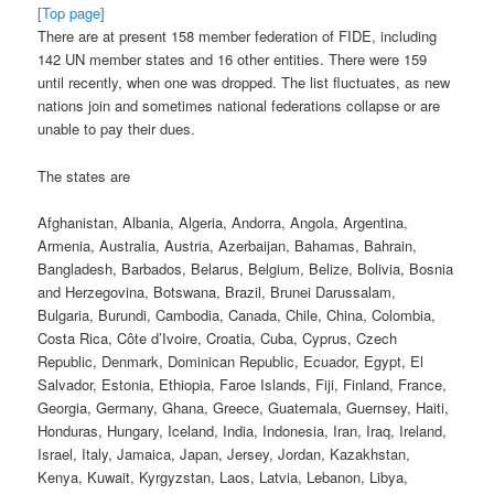
[Top page]
There are at present 158 member federation of FIDE, including
142 UN member states and 16 other entities. There were 159
until recently, when one was dropped. The list fluctuates, as new
nations join and sometimes national federations collapse or are
unable to pay their dues.
The states are
Afghanistan, Albania, Algeria, Andorra, Angola, Argentina,
Armenia, Australia, Austria, Azerbaijan, Bahamas, Bahrain,
Bangladesh, Barbados, Belarus, Belgium, Belize, Bolivia, Bosnia
and Herzegovina, Botswana, Brazil, Brunei Darussalam,
Bulgaria, Burundi, Cambodia, Canada, Chile, China, Colombia,
Costa Rica, Côte d’Ivoire, Croatia, Cuba, Cyprus, Czech
Republic, Denmark, Dominican Republic, Ecuador, Egypt, El
Salvador, Estonia, Ethiopia, Faroe Islands, Fiji, Finland, France,
Georgia, Germany, Ghana, Greece, Guatemala, Guernsey, Haiti,
Honduras, Hungary, Iceland, India, Indonesia, Iran, Iraq, Ireland,
Israel, Italy, Jamaica, Japan, Jersey, Jordan, Kazakhstan,
Kenya, Kuwait, Kyrgyzstan, Laos, Latvia, Lebanon, Libya,