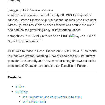
[/lang_fr]
[lang_en] Motto Gens una sumus
« We are one people » Formation July 20, 1924 Headquarters
Athens, Greece Membership 158 national associations President
Kirsan Ilyumzhinov Website chess federations around the world
and acts as the governing body of international chess
competition. It is usually referred to as
FIDE
(
/ ‘ f i? d e?
[1]
/), its French acronym.
[2]
FIDE was founded in Paris, France on July 20, 1924.
Its motto
is
Gens una sumus
, meaning « We are one people ». Its current
president is Kirsan Ilyumzhinov, who for a long time was also the
president of Kalmykia, an autonomous Republic in Russia.
Contents
1 Role
2 History
2.1 Foundation and early years (up to 1939)
2.2 1946 to 1993