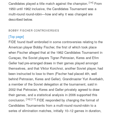
[14]
Candidates played a title match against the champion.
From
1950 until 1962 inclusive, the Candidates Tournament was a
multi-round round-robin—how and why it was changed are
described below.
BOBBY FISCHER CONTROVERSIES
[Top page]
FIDE found itself embroiled in some controversies relating to the
American player Bobby Fischer, the first of which took place
when Fischer alleged that at the 1962 Candidates Tournament in
Curaçao, the Soviet players Tigran Petrosian, Keres and Efim
Geller had pre-arranged draws in their games played amongst
themselves, and that Viktor Korchnoi, another Soviet player, had
been instructed to lose to them (Fischer had placed 4th, well
behind Petrosian, Keres and Geller). Grandmaster Yuri Averbakh,
a member of the Soviet delegation at the tournament, said in
2002 that Petrosian, Keres and Geller privately agreed to draw
their games, and a statistical analysis in 2006 supported this
[16]
[17]
conclusion.
FIDE responded by changing the format of
Candidates Tournaments from a multi-round round-robin to a
series of elimination matches, initially 10–12 games in duration,