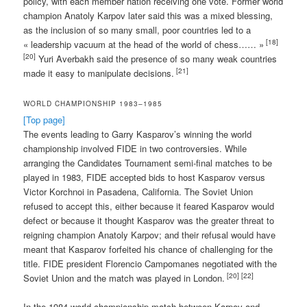
policy, with each member nation receiving one vote. Former world
champion Anatoly Karpov later said this was a mixed blessing,
as the inclusion of so many small, poor countries led to a
[18]
« leadership vacuum at the head of the world of chess…… »
[20]
Yuri Averbakh said the presence of so many weak countries
[21]
made it easy to manipulate decisions.
WORLD CHAMPIONSHIP 1983–1985
[Top page]
The events leading to Garry Kasparov’s winning the world
championship involved FIDE in two controversies. While
arranging the Candidates Tournament semi-final matches to be
played in 1983, FIDE accepted bids to host Kasparov versus
Victor Korchnoi in Pasadena, California. The Soviet Union
refused to accept this, either because it feared Kasparov would
defect or because it thought Kasparov was the greater threat to
reigning champion Anatoly Karpov; and their refusal would have
meant that Kasparov forfeited his chance of challenging for the
title. FIDE president Florencio Campomanes negotiated with the
[20]
[22]
Soviet Union and the match was played in London.
In the 1984 world championship match between Karpov and