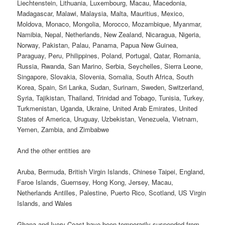
Liechtenstein, Lithuania, Luxembourg, Macau, Macedonia,
Madagascar, Malawi, Malaysia, Malta, Mauritius, Mexico,
Moldova, Monaco, Mongolia, Morocco, Mozambique, Myanmar,
Namibia, Nepal, Netherlands, New Zealand, Nicaragua, Nigeria,
Norway, Pakistan, Palau, Panama, Papua New Guinea,
Paraguay, Peru, Philippines, Poland, Portugal, Qatar, Romania,
Russia, Rwanda, San Marino, Serbia, Seychelles, Sierra Leone,
Singapore, Slovakia, Slovenia, Somalia, South Africa, South
Korea, Spain, Sri Lanka, Sudan, Surinam, Sweden, Switzerland,
Syria, Tajikistan, Thailand, Trinidad and Tobago, Tunisia, Turkey,
Turkmenistan, Uganda, Ukraine, United Arab Emirates, United
States of America, Uruguay, Uzbekistan, Venezuela, Vietnam,
Yemen, Zambia, and Zimbabwe
And the other entities are
Aruba, Bermuda, British Virgin Islands, Chinese Taipei, England,
Faroe Islands, Guernsey, Hong Kong, Jersey, Macau,
Netherlands Antilles, Palestine, Puerto Rico, Scotland, US Virgin
Islands, and Wales
Ghana and Ivory Coast have been temporarily suspended from