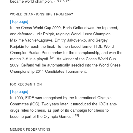
became world champion.
WORLD CHAMPIONSHIPS FROM 2007
[Top page]
In the Chess World Cup 2009, Boris Gelfand was the top seed,
and defeated Judit Polgár, reigning World Junior Champion
Maxime Vachier-Lagrave, Dmitry Jakovenko, and Sergey
Karjakin to reach the final. He then faced former FIDE World
Champion Ruslan Ponomariov for the championship, and won the
[34]
match 7–5 in a playoff.
As winner of the Chess World Cup
2009, Gelfand will be automatically seeded into the World Chess
Championship 2011 Candidates Tournament.
IOC RECOGNITION
[Top page]
In 1999, FIDE was recognised by the International Olympic
Committee (IOC). Two years later, it introduced the IOC’s anti-
drugs rules to chess, as part of its campaign for chess to
[35]
become part of the Olympic Games.
MEMBER FEDERATIONS